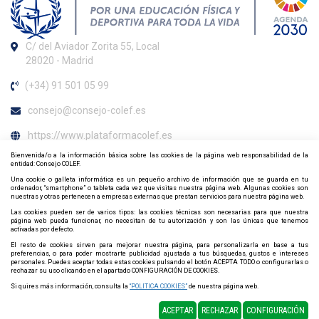
C/ del Aviador Zorita 55, Local
28020 - Madrid
(+34) 91 501 05 99
consejo@consejo-colef.es
https://www.plataformacolef.es
Bienvenida/o a la información básica sobre las cookies de la página web responsabilidad de la
Horario de atención al colegiado
entidad: Consejo COLEF.
Una cookie o galleta informática es un pequeño archivo de información que se guarda en tu
De lunes a viernes de 09:00 h. a 20:00 h.
ordenador, “smartphone” o tableta cada vez que visitas nuestra página web. Algunas cookies son
nuestras y otras pertenecen a empresas externas que prestan servicios para nuestra página web.
Contacta y síguenos por redes sociales
Las cookies pueden ser de varios tipos: las cookies técnicas son necesarias para que nuestra
página web pueda funcionar, no necesitan de tu autorización y son las únicas que tenemos
activadas por defecto.
El resto de cookies sirven para mejorar nuestra página, para personalizarla en base a tus
preferencias, o para poder mostrarte publicidad ajustada a tus búsquedas, gustos e intereses
personales. Puedes aceptar todas estas cookies pulsando el botón ACEPTA TODO o configurarlas o
rechazar su uso clicando en el apartado CONFIGURACIÓN DE COOKIES.
Si quires más información, consulta la
“POLITICA COOKIES”
de nuestra página web.
Política de privacidad
Política de Cookies
Mapa web
ACEPTAR
RECHAZAR
CONFIGURACIÓN
Diseño y Desarrollo web Im3diA comunicación