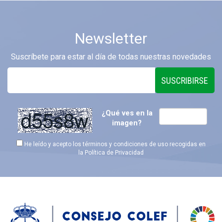
Newsletter
Suscríbete para estar al día de todas nuestras novedades
SUSCRIBIRSE
¿Qué ves en la
imagen?
He leído y acepto los términos y condiciones de uso recogidas en
la
Política de Privacidad